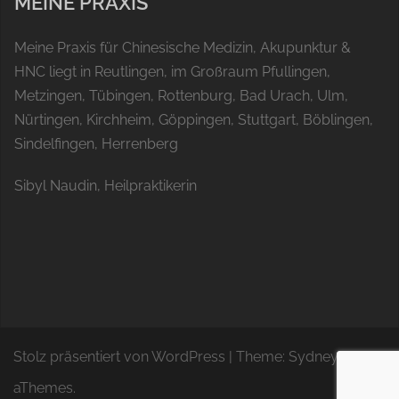
MEINE PRAXIS
Meine Praxis für Chinesische Medizin, Akupunktur &
HNC liegt in Reutlingen, im Großraum Pfullingen,
Metzingen, Tübingen, Rottenburg, Bad Urach, Ulm,
Nürtingen, Kirchheim, Göppingen, Stuttgart, Böblingen,
Sindelfingen, Herrenberg
Sibyl Naudin, Heilpraktikerin
Stolz präsentiert von WordPress
|
Theme:
Sydney
by
aThemes.